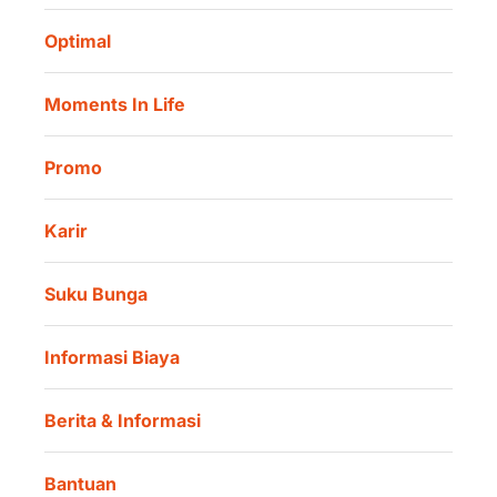
Tata Kelola
Danamon Digital Onboarding
Optimal
Lokasi Kami
Danamon Trade Connect
Moments In Life
Danamon QR Merchant
Promo
Karir
Suku Bunga
Informasi Biaya
Berita & Informasi
Bantuan