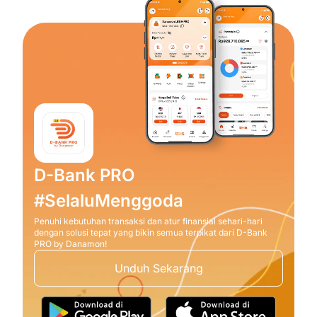
D-Bank PRO
#SelaluMenggoda
Penuhi kebutuhan transaksi dan atur finansial sehari-hari
dengan solusi tepat yang bikin semua terpikat dari D-Bank
PRO by Danamon!
Unduh Sekarang