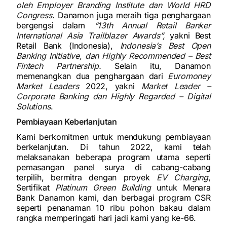
oleh Employer Branding Institute dan World HRD
Congress
. Danamon juga meraih tiga penghargaan
bergengsi dalam
“13th Annual Retail Banker
International Asia Trailblazer Awards”,
yakni Best
Retail Bank (Indonesia),
Indonesia’s Best Open
Banking Initiative, dan Highly Recommended – Best
Fintech Partnership.
Selain itu, Danamon
memenangkan dua penghargaan dari
Euromoney
Market Leaders
2022, yakni
Market Leader –
Corporate Banking dan Highly Regarded – Digital
Solutions
.
Pembiayaan Keberlanjutan
Kami berkomitmen untuk mendukung pembiayaan
berkelanjutan. Di tahun 2022, kami telah
melaksanakan beberapa program utama seperti
pemasangan panel surya di cabang-cabang
terpilih, bermitra dengan proyek
EV Charging
,
Sertifikat
Platinum Green Building
untuk Menara
Bank Danamon kami, dan berbagai program CSR
seperti penanaman 10 ribu pohon bakau dalam
rangka memperingati hari jadi kami yang ke-66.