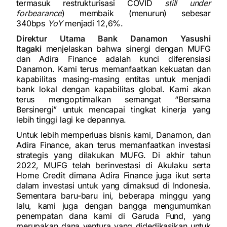
termasuk restrukturisasi COVID
still under
forbearance
) membaik (menurun) sebesar
340bps
YoY
menjadi 12,6%.
Direktur Utama Bank Danamon Yasushi
Itagaki
menjelaskan bahwa sinergi dengan MUFG
dan Adira Finance adalah kunci diferensiasi
Danamon. Kami terus memanfaatkan kekuatan dan
kapabilitas masing-masing entitas untuk menjadi
bank lokal dengan kapabilitas global. Kami akan
terus mengoptimalkan semangat “Bersama
Bersinergi” untuk mencapai tingkat kinerja yang
lebih tinggi lagi ke depannya.
Untuk lebih memperluas bisnis kami, Danamon, dan
Adira Finance, akan terus memanfaatkan investasi
strategis yang dilakukan MUFG. Di akhir tahun
2022, MUFG telah berinvestasi di Akulaku serta
Home Credit dimana Adira Finance juga ikut serta
dalam investasi untuk yang dimaksud di Indonesia.
Sementara baru-baru ini, beberapa minggu yang
lalu, kami juga dengan bangga mengumumkan
penempatan dana kami di Garuda Fund, yang
merupakan dana ventura yang didedikasikan untuk