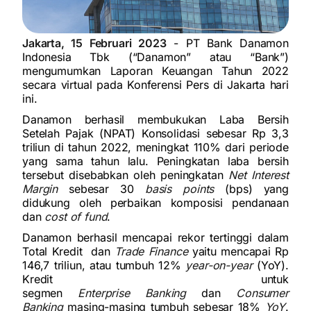
Jakarta, 15 Februari 2023
- PT Bank Danamon
Indonesia Tbk (“Danamon” atau “Bank”)
mengumumkan Laporan Keuangan Tahun 2022
secara virtual pada Konferensi Pers di Jakarta hari
ini.
Danamon berhasil membukukan Laba Bersih
Setelah Pajak (NPAT) Konsolidasi sebesar Rp 3,3
triliun di tahun 2022, meningkat 110% dari periode
yang sama tahun lalu. Peningkatan laba bersih
tersebut disebabkan oleh peningkatan
Net Interest
Margin
sebesar 30
basis points
(bps) yang
didukung oleh perbaikan komposisi pendanaan
dan
cost of fund
.
Danamon berhasil mencapai rekor tertinggi dalam
Total Kredit dan
Trade Finance
yaitu mencapai Rp
146,7 triliun, atau tumbuh 12%
year-on-year
(YoY).
Kredit untuk
segmen
Enterprise
Banking
dan
Consumer
Banking
masing-masing tumbuh sebesar 18%
YoY
.