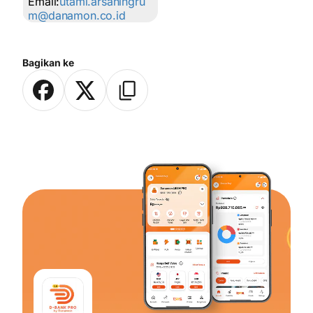
Email:
utami.arsaningru
m@danamon.co.id
Bagikan ke