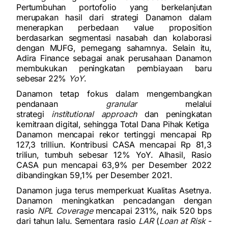
Pertumbuhan portofolio yang berkelanjutan
merupakan hasil dari strategi Danamon dalam
menerapkan perbedaan value proposition
berdasarkan segmentasi nasabah dan kolaborasi
dengan MUFG, pemegang sahamnya. Selain itu,
Adira Finance sebagai anak perusahaan Danamon
membukukan peningkatan pembiayaan baru
sebesar 22%
YoY
.
Danamon tetap fokus dalam mengembangkan
pendanaan
granular
melalui
strategi
institutional
approach
dan peningkatan
kemitraan digital, sehingga Total Dana Pihak Ketiga
Danamon mencapai rekor tertinggi mencapai Rp
127,3 trilliun. Kontribusi CASA mencapai Rp 81,3
triliun, tumbuh sebesar 12% YoY. Alhasil, Rasio
CASA pun mencapai 63,9% per Desember 2022
dibandingkan 59,1% per Desember 2021.
Danamon juga terus memperkuat Kualitas Asetnya.
Danamon meningkatkan pencadangan dengan
rasio
NPL Coverage
mencapai 231%, naik 520 bps
dari tahun lalu. Sementara rasio
LAR
(
Loan at Risk
-