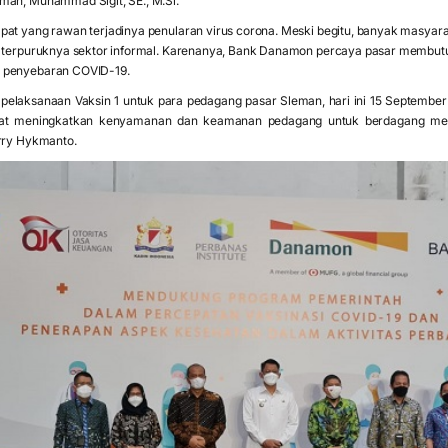
man, Muhammad Sigit, SE., M.Si.
pat yang rawan terjadinya penularan virus corona. Meski begitu, banyak masy
h terpuruknya sektor informal. Karenanya, Bank Danamon percaya pasar membut
i penyebaran COVID-19.
i pelaksanaan Vaksin 1 untuk para pedagang pasar Sleman, hari ini 15 September
t meningkatkan kenyamanan dan keamanan pedagang untuk berdagang mela
erry Hykmanto.