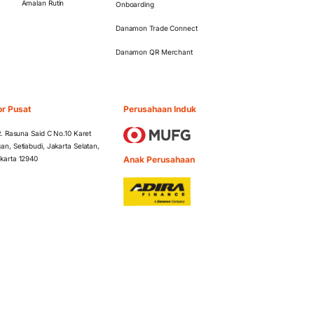
Amalan Rutin
Onboarding
Danamon Trade Connect
Danamon QR Merchant
or Pusat
Perusahaan Induk
 R. Rasuna Said C No.10 Karet
an, Setiabudi, Jakarta Selatan,
Anak Perusahaan
karta 12940