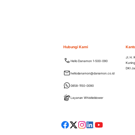
Hubungi Kami
Kant
Jl. H.
Hello Danamon 1-500-090
Kuning
DKI Ja
hellodanamon@danamon.co.id
0858-1150-0090
Layanan Whistleblower