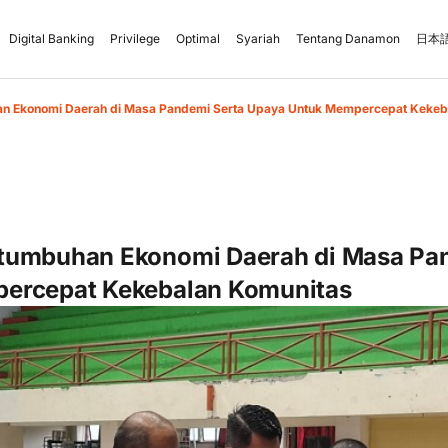
Digital Banking
Privilege
Optimal
Syariah
Tentang Danamon
日本語
n Ekonomi Daerah di Masa Pandemi Serta Upaya Untuk Mempercepat Kekeb
tumbuhan Ekonomi Daerah di Masa Pa
ercepat Kekebalan Komunitas