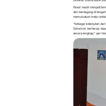
Direktur Utama Bank Sle
Pasar masih menjadi tem
dari berdagang di tenga
memutuskan mata ranta
“Sebagai kelanjutan dar
Danamon berharap dapa
secara lengkap," ujar H