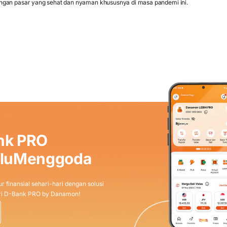
ngan pasar yang sehat dan nyaman khususnya di masa pandemi ini.
nk PRO
aluMenggoda
r finansial sehari-hari dengan solusi
dari D-Bank PRO by Danamon!