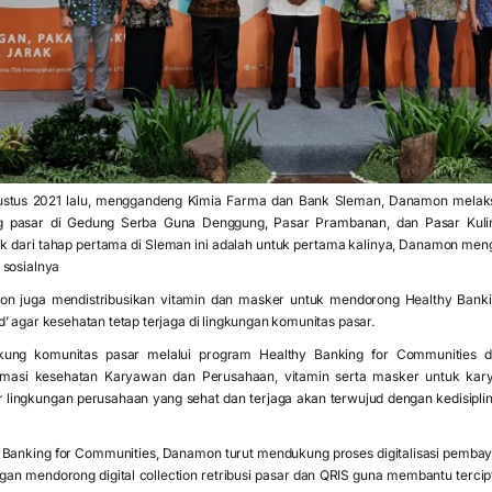
ustus 2021 lalu, menggandeng Kimia Farma dan Bank Sleman, Danamon melaks
g pasar di Gedung Serba Guna Denggung, Pasar Prambanan, dan Pasar Kulin
k dari tahap pertama di Sleman ini adalah untuk pertama kalinya, Danamon me
 sosialnya
mon juga mendistribusikan vitamin dan masker untuk mendorong Healthy Ban
’ agar kesehatan tetap terjaga di lingkungan komunitas pasar.
ng komunitas pasar melalui program Healthy Banking for Communities d
nformasi kesehatan Karyawan dan Perusahaan, vitamin serta masker untuk k
ingkungan perusahaan yang sehat dan terjaga akan terwujud dengan kedisipli
 Banking for Communities, Danamon turut mendukung proses digitalisasi pemba
gan mendorong digital collection retribusi pasar dan QRIS guna membantu tercip