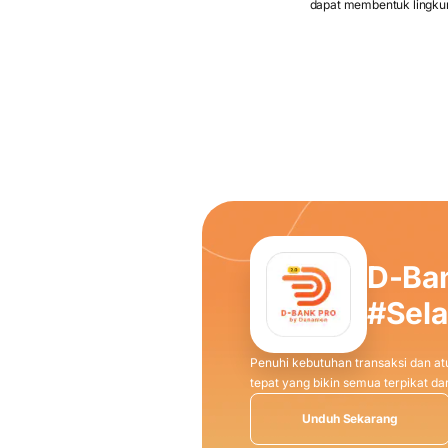
dapat membentuk lingku
D-Ba
#Sel
Penuhi kebutuhan transaksi dan atu
tepat yang bikin semua terpikat 
Unduh Sekarang