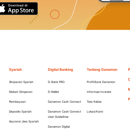
Syariah
Digital Banking
Tentang Danamon
P
O
Simpanan Syariah
D-Bank PRO
Profil Bank Danamon
M
Nisbah Simpanan
D-Wallet
Informasi Investor
Pembiayaan
Danamon Cash Connect
Tata Kelola
Deposito Syariah
Danamon Cash Connect
Lokasi Kami
User Guidelines
Asuransi Jiwa Syariah
Danamon Digital