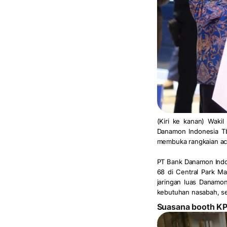
(Kiri ke kanan) Waki
Danamon Indonesia T
membuka rangkaian aca
PT Bank Danamon Indo
68 di Central Park M
jaringan luas Danamo
kebutuhan nasabah, se
Suasana booth KP