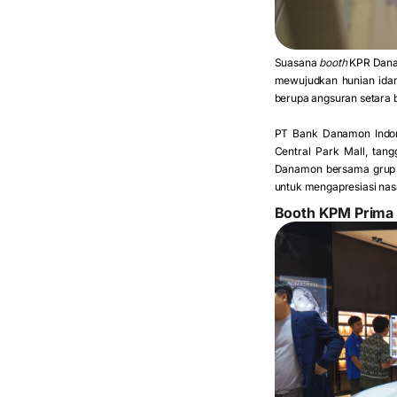
Suasana
booth
KPR Dana
mewujudkan hunian ida
berupa angsuran setara 
PT Bank Danamon Indon
Central Park Mall, tan
Danamon bersama grup 
untuk mengapresiasi nas
Booth KPM Prima 