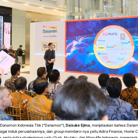
 Danamon Indonesia Tbk (“Danamon”),
Daisuke Ejima
, menjelaskan bahwa Danamo
agai induk perusahaannya, dan
group members
-nya yaitu Adira Finance, Home C
a, serta mitra strategisnya yaitu Grab, Akulaku, dan Manulife Indonesia, menega