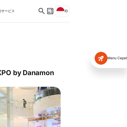
サービス
ID
Menu Cepat
DXPO by Danamon