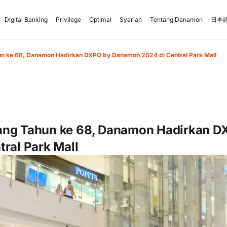
Digital Banking
Privilege
Optimal
Syariah
Tentang Danamon
日本語
n ke 68, Danamon Hadirkan DXPO by Danamon 2024 di Central Park Mall
ang Tahun ke 68, Danamon Hadirkan 
tral Park Mall