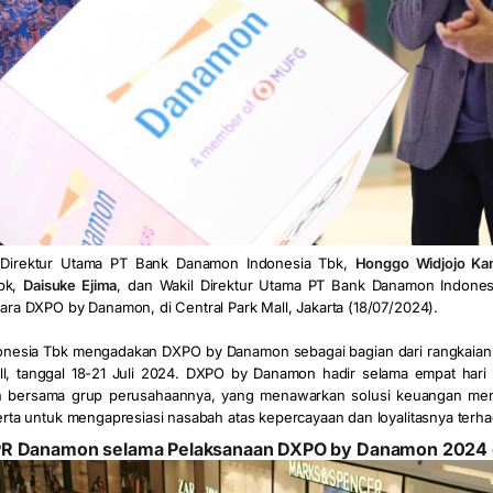
l Direktur Utama PT Bank Danamon Indonesia Tbk,
Honggo Widjojo Ka
bk,
Daisuke Ejima
, dan Wakil Direktur Utama PT Bank Danamon Indone
ra DXPO by Danamon, di Central Park Mall, Jakarta (18/07/2024).
nesia Tbk mengadakan DXPO by Danamon sebagai bagian dari rangkaian 
all, tanggal 18-21 Juli 2024. DXPO by Danamon hadir selama empat har
n bersama grup perusahaannya, yang menawarkan solusi keuangan men
rta untuk mengapresiasi nasabah atas kepercayaan dan loyalitasnya terh
R Danamon selama Pelaksanaan DXPO by Danamon 2024 di