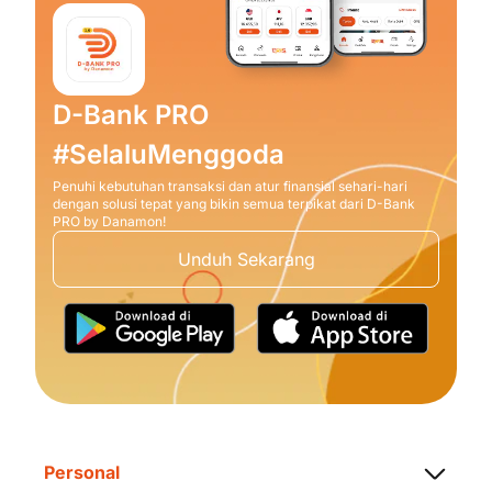
D-Bank PRO
#SelaluMenggoda
Penuhi kebutuhan transaksi dan atur finansial sehari-hari
dengan solusi tepat yang bikin semua terpikat dari D-Bank
PRO by Danamon!
Unduh Sekarang
Personal