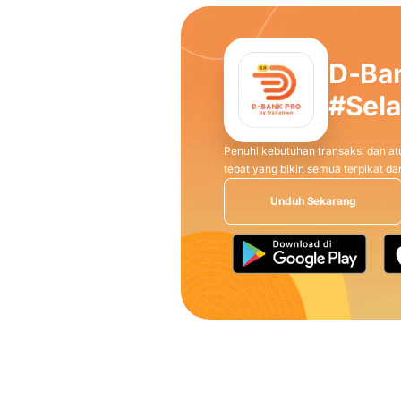
D-Ba
#Sel
Penuhi kebutuhan transaksi dan atu
tepat yang bikin semua terpikat 
Unduh Sekarang