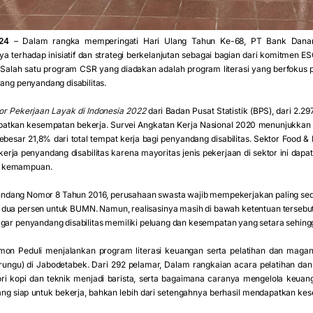
24
– Dalam rangka memperingati Hari Ulang Tahun Ke-68, PT Bank Danam
terhadap inisiatif dan strategi berkelanjutan sebagai bagian dari komitmen ESG
Salah satu program CSR yang diadakan adalah program literasi yang berfokus
rang penyandang disabilitas.
tor Pekerjaan Layak di Indonesia 2022
dari Badan Pusat Statistik (BPS), dari 2.29
patkan kesempatan bekerja. Survei Angkatan Kerja Nasional 2020 menunjukkan 
sebesar 21,8% dari total tempat kerja bagi penyandang disabilitas. Sektor Food &
rja penyandang disabilitas karena mayoritas jenis pekerjaan di sektor ini dapat
m kemampuan.
dang Nomor 8 Tahun 2016, perusahaan swasta wajib mempekerjakan paling sedik
 dua persen untuk BUMN. Namun, realisasinya masih di bawah ketentuan tersebut
agar penyandang disabilitas memiliki peluang dan kesempatan yang setara sehing
on Peduli menjalankan program literasi keuangan serta pelatihan dan magang
narungu) di Jabodetabek. Dari 292 pelamar, Dalam rangkaian acara pelatihan da
ri kopi dan teknik menjadi barista, serta bagaimana caranya mengelola keuan
ang siap untuk bekerja, bahkan lebih dari setengahnya berhasil mendapatkan ke