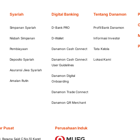
Syariah
Digital Banking
Tentang Danamon
P
O
Simpanan Syariah
D-Bank PRO
Profil Bank Danamon
M
Nisbah Simpanan
D-Wallet
Informasi Investor
Pembiayaan
Danamon Cash Connect
Tata Kelola
Deposito Syariah
Danamon Cash Connect
Lokasi Kami
User Guidelines
Asuransi Jiwa Syariah
Danamon Digital
Amalan Rutin
Onboarding
Danamon Trade Connect
Danamon QR Merchant
or Pusat
Perusahaan Induk
 R. Rasuna Said C No.10 Karet