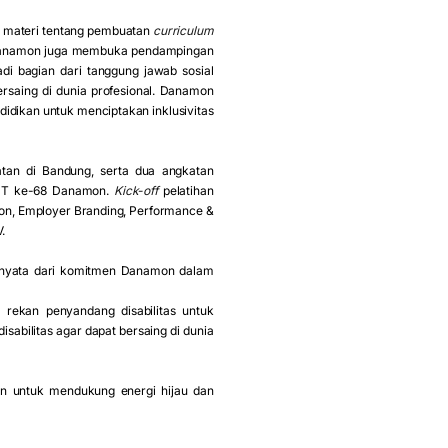
n materi tentang pembuatan
curriculum
, Danamon juga membuka pendampingan
adi bagian dari tanggung jawab sosial
saing di dunia profesional. Danamon
idikan untuk menciptakan inklusivitas
atan di Bandung, serta dua angkatan
 HUT ke-68 Danamon.
Kick-off
pelatihan
tion, Employer Branding, Performance &
V.
 nyata dari komitmen Danamon dalam
rekan penyandang disabilitas untuk
bilitas agar dapat bersaing di dunia
 untuk mendukung energi hijau dan