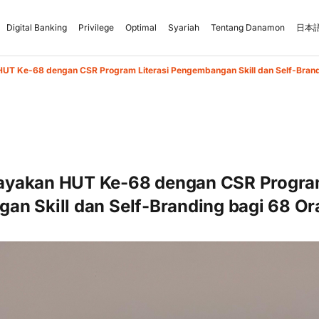
Digital Banking
Privilege
Optimal
Syariah
Tentang Danamon
日本語
UT Ke-68 dengan CSR Program Literasi Pengembangan Skill dan Self-Bran
yakan HUT Ke-68 dengan CSR Program
an Skill dan Self-Branding bagi 68 O