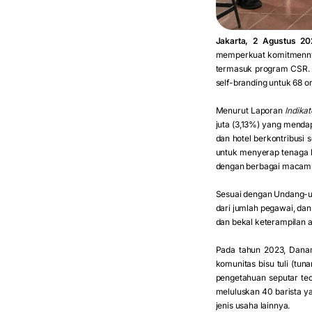
Jakarta, 2 Agustus 20
memperkuat komitmennya 
termasuk program CSR. 
self-branding untuk 68 o
Menurut Laporan
Indika
juta (3,13%) yang menda
dan hotel berkontribusi 
untuk menyerap tenaga ke
dengan berbagai maca
Sesuai dengan Undang-un
dari jumlah pegawai, dan
dan bekal keterampilan 
Pada tahun 2023, Danam
komunitas bisu tuli (tu
pengetahuan seputar teo
meluluskan 40 barista y
jenis usaha lainnya.