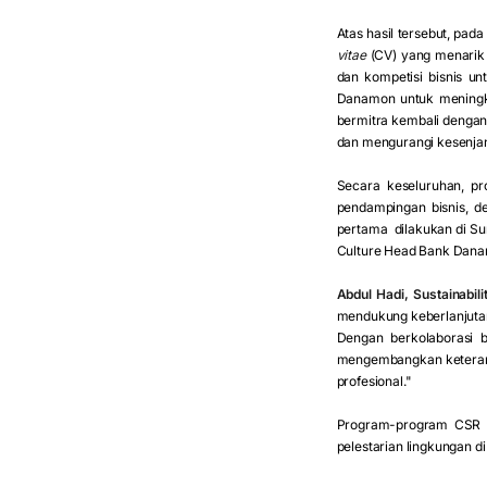
Atas hasil tersebut, p
vitae
(CV) yang menarik
dan kompetisi bisnis un
Danamon untuk meningka
bermitra kembali dengan
dan mengurangi kesenjan
Secara keseluruhan, pr
pendampingan bisnis, 
pertama dilakukan di Sun
Culture Head Bank Dana
Abdul Hadi, Sustainabi
mendukung keberlanjutan
Dengan berkolaborasi 
mengembangkan keterampi
profesional."
Program-program CSR 
pelestarian lingkungan d