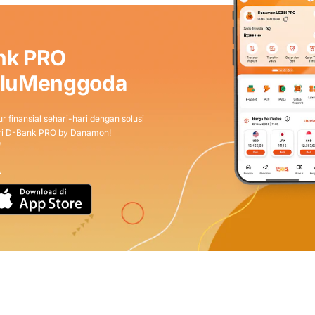
nk PRO
aluMenggoda
r finansial sehari-hari dengan solusi
dari D-Bank PRO by Danamon!