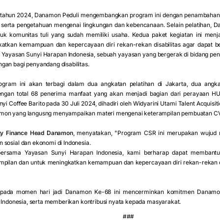
ada tahun 2024, Danamon Peduli mengembangkan program ini dengan penambaha
 serta pengetahuan mengenai lingkungan dan kebencanaan. Selain pelatihan
tuk komunitas tuli yang sudah memiliki usaha. Kedua paket kegiatan ini menj
tkan kemampuan dan kepercayaan diri rekan-rekan disabilitas agar dapat ber
 Yayasan Sunyi Harapan Indonesia, sebuah yayasan yang bergerak di bidang pend
gan bagi penyandang disabilitas.
ogram ini akan terbagi dalam dua angkatan pelatihan di Jakarta, dua angk
dengan total 68 penerima manfaat yang akan menjadi bagian dari perayaan
yi Coffee Barito pada 30 Juli 2024, dihadiri oleh Widyarini Utami Talent Acquisi
mon yang langusng menyampaikan materi mengenai keterampilan pembuatan C
lity Finance Head Danamon
, menyatakan, "Program CSR ini merupakan wujud
 sosial dan ekonomi di Indonesia.
bersama Yayasan Sunyi Harapan Indonesia, kami berharap dapat membantu 
lan dan untuk meningkatkan kemampuan dan kepercayaan diri rekan-rekan disa
pada momen hari jadi Danamon Ke-68 ini mencerminkan komitmen Danamon
i Indonesia, serta memberikan kontribusi nyata kepada masyarakat.
###