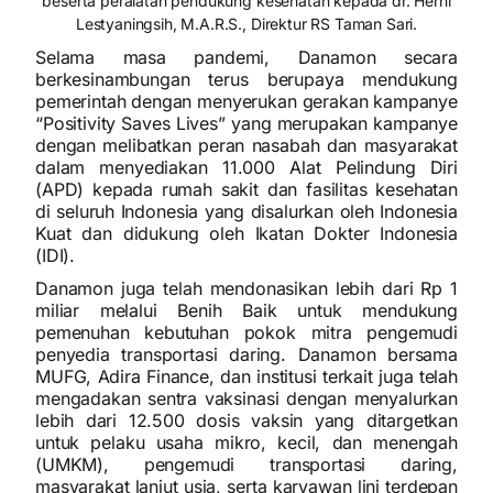
beserta peralatan pendukung kesehatan kepada dr. Herni
Lestyaningsih, M.A.R.S., Direktur RS Taman Sari.
Selama masa pandemi, Danamon secara
berkesinambungan terus berupaya mendukung
pemerintah dengan menyerukan gerakan kampanye
“Positivity Saves Lives” yang merupakan kampanye
dengan melibatkan peran nasabah dan masyarakat
dalam menyediakan 11.000 Alat Pelindung Diri
(APD) kepada rumah sakit dan fasilitas kesehatan
di seluruh Indonesia yang disalurkan oleh Indonesia
Kuat dan didukung oleh Ikatan Dokter Indonesia
(IDI).
Danamon juga telah mendonasikan lebih dari Rp 1
miliar melalui Benih Baik untuk mendukung
pemenuhan kebutuhan pokok mitra pengemudi
penyedia transportasi daring. Danamon bersama
MUFG, Adira Finance, dan institusi terkait juga telah
mengadakan sentra vaksinasi dengan menyalurkan
lebih dari 12.500 dosis vaksin yang ditargetkan
untuk pelaku usaha mikro, kecil, dan menengah
(UMKM), pengemudi transportasi daring,
masyarakat lanjut usia, serta karyawan lini terdepan