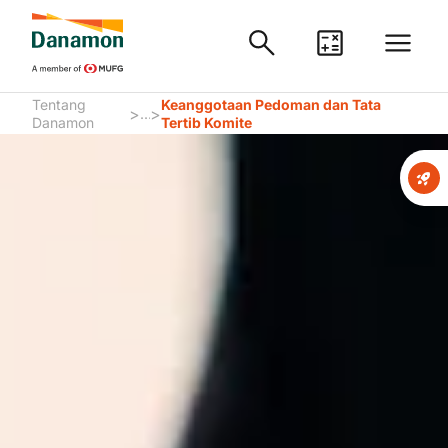
Tentang
Keanggotaan Pedoman dan Tata
>
>
...
Danamon
Tertib Komite