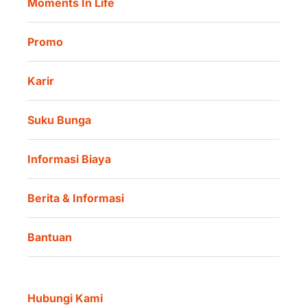
Moments In Life
Danamon QR Merchant
Promo
Karir
Suku Bunga
Informasi Biaya
Berita & Informasi
Bantuan
Hubungi Kami