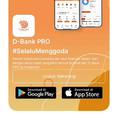
D-Bank PRO
#SelaluMenggoda
Penuhi kebutuhan transaksi dan atur finansial sehari-hari
dengan solusi tepat yang bikin semua terpikat dari D-Bank
PRO by Danamon!
Unduh Sekarang