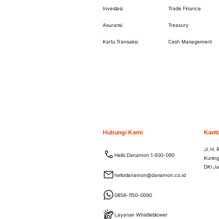
Investasi
Trade Finance
Asuransi
Treasury
Kartu Transaksi
Cash Management
Hubungi Kami
Kant
Jl. H.
Hello Danamon 1-500-090
Kuning
DKI Ja
hellodanamon@danamon.co.id
0858-1150-0090
Layanan Whistleblower