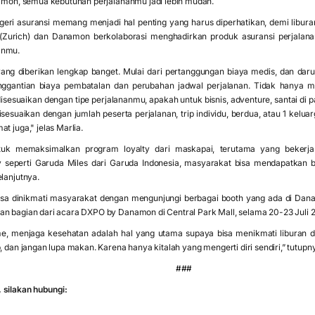
namon, semua kebutuhan perjalananmu jadi lebih mudah.
negeri asuransi memang menjadi hal penting yang harus diperhatikan, demi libu
(Zurich) dan Danamon berkolaborasi menghadirkan produk asuransi perjalanan
anmu.
ang diberikan lengkap banget. Mulai dari pertanggungan biaya medis, dan darura
nggantian biaya pembatalan dan perubahan jadwal perjalanan. Tidak hanya ma
sesuaikan dengan tipe perjalananmu, apakah untuk bisnis, adventure, santai di pan
isesuaikan dengan jumlah peserta perjalanan, trip individu, berdua, atau 1 keluar
t juga," jelas Marlia.
ntuk memaksimalkan program loyalty dari maskapai, terutama yang bekerj
 seperti Garuda Miles dari Garuda Indonesia, masyarakat bisa mendapatkan b
elanjutnya.
isa dinikmati masyarakat dengan mengunjungi berbagai booth yang ada di Dan
an bagian dari acara DXPO by Danamon di Central Park Mall, selama 20-23 Juli 
me, menjaga kesehatan adalah hal yang utama supaya bisa menikmati liburan 
, dan jangan lupa makan. Karena hanya kitalah yang mengerti diri sendiri,” tutupn
###
 silakan hubungi: