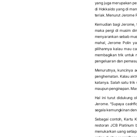
yang juga merupakan pen
di Hokkaido yang di mana
teriak. Menurut Jerome Po
Kemudian bagi Jerome, f
maka pergi di musim din
menyarankan sebab musim
mahal, Jerome Polin ya
pilihannya kalau mau ca
membagikan trik untuk m
pengeluaran dan pemasuk
Menurutnya, kuncinya a
penghematan. Kalau akti
katanya. Salah satu tri
maupun penginapan. Masya
Hal ini turut didukung
Jerome. “Supaya cashflow
segala kemungkinan deng
Sebagai contoh, Kartu 
restoran JCB Platinum by
menukarkan uang setiap k