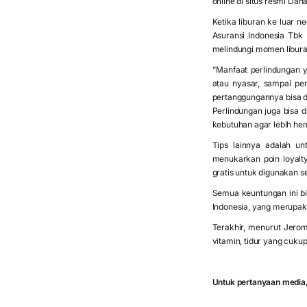
online di situs resmi Da
Ketika liburan ke luar 
Asuransi Indonesia Tbk 
melindungi momen libur
"Manfaat perlindungan y
atau nyasar, sampai pe
pertanggungannya bisa di
Perlindungan juga bisa d
kebutuhan agar lebih hema
Tips lainnya adalah u
menukarkan poin loyalty
gratis untuk digunakan s
Semua keuntungan ini b
Indonesia, yang merupak
Terakhir, menurut Jero
vitamin, tidur yang cukup
Untuk pertanyaan media,