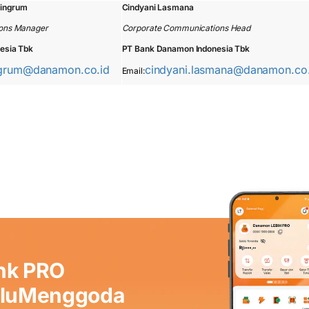
ningrum
Cindyani Lasmana
ons Manager
Corporate Communications Head
esia Tbk
PT Bank Danamon Indonesia Tbk
ngrum@danamon.co.id
cindyani.lasmana@danamon.co.
Email:
nk PRO
aluMenggoda