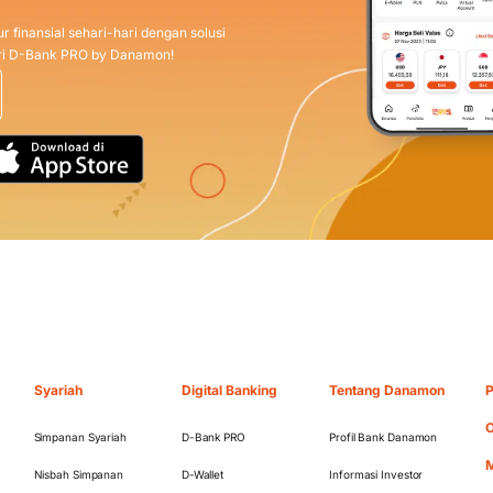
r finansial sehari-hari dengan solusi
dari D-Bank PRO by Danamon!
Syariah
Digital Banking
Tentang Danamon
P
O
Simpanan Syariah
D-Bank PRO
Profil Bank Danamon
M
Nisbah Simpanan
D-Wallet
Informasi Investor