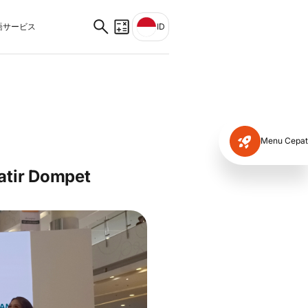
サービス
ID
Menu Cepat
atir Dompet