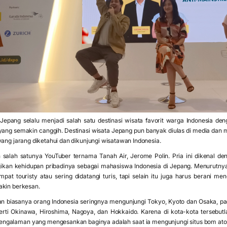
Jepang selalu menjadi salah satu destinasi wisata favorit warga Indonesia 
yang semakin canggih. Destinasi wisata Jepang pun banyak diulas di media dan m
yang jarang diketahui dan dikunjungi wisatawan Indonesia.
leh salah satunya YouTuber ternama Tanah Air, Jerome Polin. Pria ini dikenal
an kehidupan pribadinya sebagai mahasiswa Indonesia di Jepang. Menurutnya,
mpat touristy atau sering didatangi turis, tapi selain itu juga harus berani m
akin berkesan.
n biasanya orang Indonesia seringnya mengunjungi Tokyo, Kyoto dan Osaka, pa
erti Okinawa, Hiroshima, Nagoya, dan Hokkaido. Karena di kota-kota tersebut
engalaman yang mengesankan baginya adalah saat ia mengunjungi situs bom ato