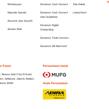
Pembiayaan
Danamon Cash Connect
Tata Kelola
Deposito Syariah
Danamon Cash Connect
Lokasi Kami
User Guidelines
Asuransi Jiwa Syariah
Danamon Digital
Amalan Rutin
Onboarding
Danamon Trade Connect
Danamon QR Merchant
or Pusat
Perusahaan Induk
 R. Rasuna Said C No.10 Karet
an, Setiabudi, Jakarta Selatan,
Anak Perusahaan
karta 12940