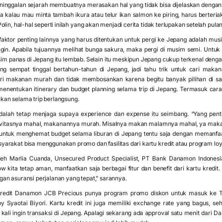
inggalan sejarah membuatnya merasakan hal yang tidak bisa dijelaskan dengan ka
 kalau mau minta tambah ikura atau telur ikan salmon ke piring, harus berteria
lin, hal-hal seperti inilah yang akan menjadi cerita tidak terlupakan setelah pulan
aktor penting lainnya yang harus ditentukan untuk pergi ke Jepang adalah musim
gin. Apabila tujuannya melihat bunga sakura, maka pergi di musim semi. Untu
 panas di Jepang itu lembab. Selain itu meskipun Jepang cukup terkenal deng
ng sempat tinggal bertahun-tahun di Jepang, jadi tahu trik untuk cari maka
ri makanan murah dan tidak membosankan karena begitu banyak pilihan di san
enentukan itinerary dan budget planning selama trip di Jepang. Termasuk car
an selama trip berlangsung.
dalah tetap menjaga supaya experience dan expense itu seimbang. “Yang pent
vitasnya mahal, makanannya murah. Misalnya makan malamnya mahal, ya makan p
k untuk menghemat budget selama liburan di Jepang tentu saja dengan memanfa
rakat bisa menggunakan promo dan fasilitas dari kartu kredit atau program loy
 oleh Marlia Cuanda, Unsecured Product Specialist, PT Bank Danamon Indones
 kita tetap aman, manfaatkan saja berbagai fitur dan benefit dari kartu kredit.
an asuransi perjalanan yang tepat,” sarannya.
Kredit Danamon JCB Precious punya program promo diskon untuk masuk ke To
 Syaotai Biyori. Kartu kredit ini juga memiliki exchange rate yang bagus, seh
ali ingin transaksi di Jepang. Apalagi sekarang ada approval satu menit dari D