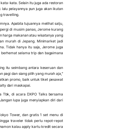
ta-kata. Selain itu juga ada restoran
k lalu pelayannya pun juga akan ikutan
g travelling.
nya. Apabila tujuannya melihat salju,
k pergi di musim panas, Jerome kurang
an harga makanan atau wisatanya yang
nan murah di Jepang. Minimarket jadi
a. Tidak hanya itu saja, Jerome juga
a berhemat selama trip dan bagaimana
ing itu seimbang antara keseruan dan
agi dan siang pilih yang murah aja,”
atkan promo, baik untuk tiket pesawat
alty dari maskapai.
ia Tbk, di acara DXPO Talks bersama
 Jangan lupa juga menyiapkan diri dari
kyo Tower, dan gratis 1 set menu di
ingga traveler tidak perlu repot-repot
anamon kalau apply kartu kredit secara