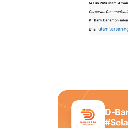
Ni Luh Putu Utami Arsa
Corporate Communicati
PT Bank Danamon Indon
utami.arsani
Email:
D-Ba
#Sel