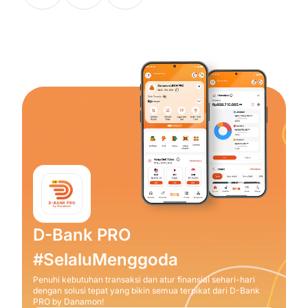
D-Bank PRO
#SelaluMenggoda
Penuhi kebutuhan transaksi dan atur finansial sehari-hari
dengan solusi tepat yang bikin semua terpikat dari D-Bank
PRO by Danamon!