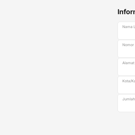
Infor
Nama 
Nomor
Alamat
Kota/K
Jumlah