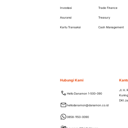
Investasi
Trade Finance
Asuransi
Treasury
Kartu Transaksi
Cash Management
Hubungi Kami
Kant
Jl. H.
Hello Danamon 1-500-090
Kuning
DKI Ja
hellodanamon@danamon.co.id
0858-1150-0090