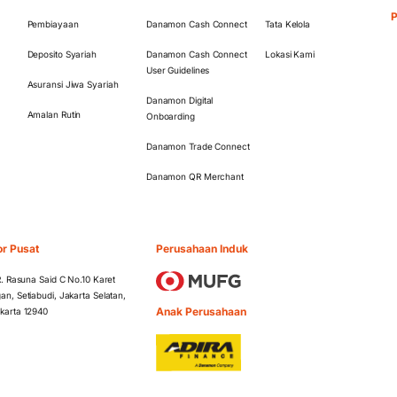
Pembiayaan
Danamon Cash Connect
Tata Kelola
Deposito Syariah
Danamon Cash Connect
Lokasi Kami
User Guidelines
Asuransi Jiwa Syariah
Danamon Digital
Amalan Rutin
Onboarding
Danamon Trade Connect
Danamon QR Merchant
or Pusat
Perusahaan Induk
 R. Rasuna Said C No.10 Karet
an, Setiabudi, Jakarta Selatan,
Anak Perusahaan
karta 12940