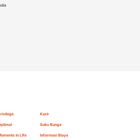
edia
rivilege
Karir
ptimal
Suku Bunga
oments In Life
Informasi Biaya