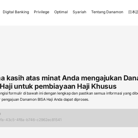
Digital Banking
Privilege
Optimal
Syariah
Tentang Danamon
日本語
ma kasih atas minat Anda mengajukan Da
Haji untuk pembiayaan Haji Khusus
isi formulir di bawah ini dengan lengkap dan pastikan semua informasi yang dib
r pengajuan Danamon BISA Haji Anda dapat diproses.
D