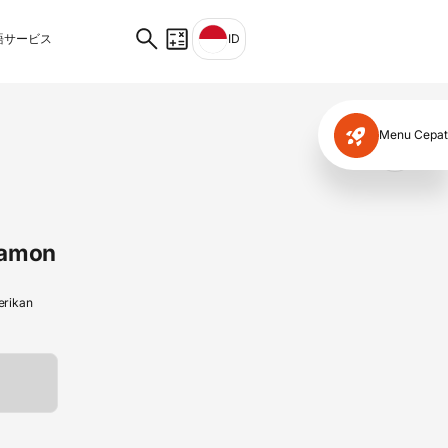
サービス
ID
Menu Cepat
✕
namon
erikan