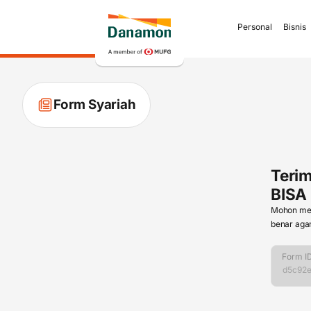
Personal
Bisnis
Form Syariah
Teri
BISA 
Mohon meng
benar aga
Form I