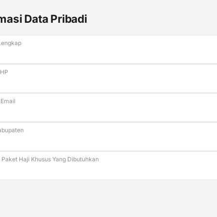
masi Data Pribadi
Lengkap
 HP
 Email
abupaten
 Paket Haji Khusus Yang Dibutuhkan