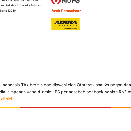
 R. Rasuna Said C No.10 Karet
an, Setiabudi, Jakarta Selatan,
Anak Perusahaan
karta 12940
ndonesia Tbk berizin dan diawasi oleh Otoritas Jasa Keuangan dan
lai simpanan yang dijamin LPS per nasabah per bank adalah Rp2 mi
s
di sini