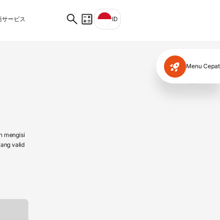
サービス
ID
Menu Cepat
✕
n mengisi
ang valid