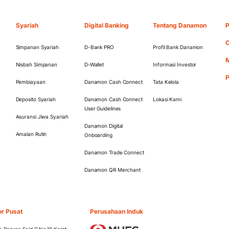
Syariah
Digital Banking
Tentang Danamon
P
O
Simpanan Syariah
D-Bank PRO
Profil Bank Danamon
M
Nisbah Simpanan
D-Wallet
Informasi Investor
Pembiayaan
Danamon Cash Connect
Tata Kelola
Deposito Syariah
Danamon Cash Connect
Lokasi Kami
User Guidelines
Asuransi Jiwa Syariah
Danamon Digital
Amalan Rutin
Onboarding
Danamon Trade Connect
Danamon QR Merchant
or Pusat
Perusahaan Induk