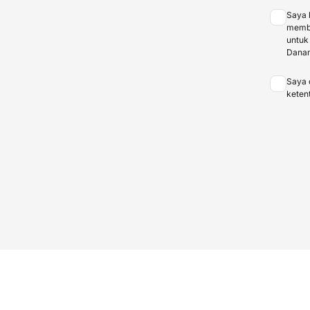
Saya 
membe
untuk
Dana
Saya 
keten