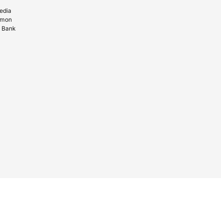
edia
amon
n Bank