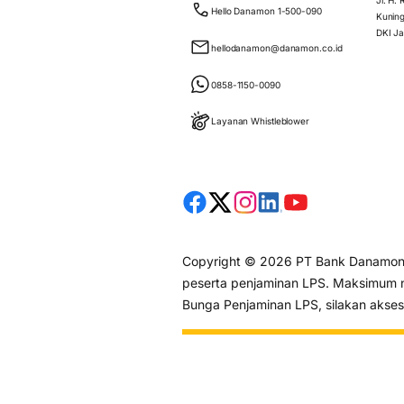
Jl. H.
Hello Danamon 1-500-090
Kuning
DKI Ja
hellodanamon@danamon.co.id
0858-1150-0090
Layanan Whistleblower
Copyright © 2026 PT Bank Danamon I
peserta penjaminan LPS. Maksimum ni
Bunga Penjaminan LPS, silakan akse