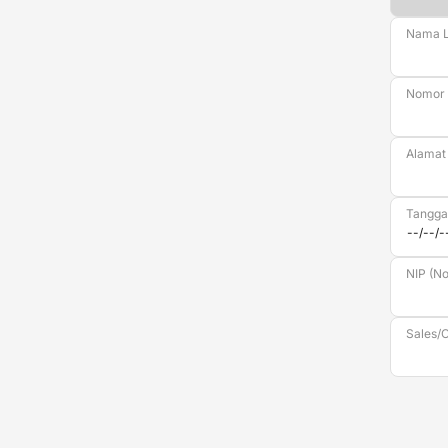
Nama 
Nomor
Alamat
Tanggal
NIP (N
Sales/O