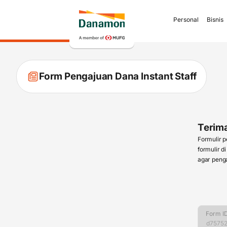
Personal
Bisnis
Form Pengajuan Dana Instant Staff
Terima
Formulir 
formulir d
agar penga
Form I