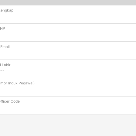
Lengkap
 HP
 Email
 Lahir
omor Induk Pegawai)
fficer Code