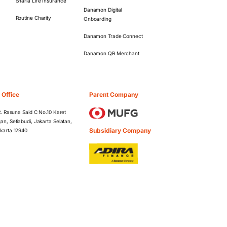
Sharia Life Insurance
Danamon Digital
Routine Charity
Onboarding
Danamon Trade Connect
Danamon QR Merchant
 Office
Parent Company
 R. Rasuna Said C No.10 Karet
an, Setiabudi, Jakarta Selatan,
Subsidiary Company
karta 12940