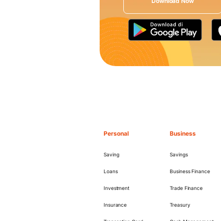
Download Now
Personal
Business
Saving
Savings
Loans
Business Finance
Investment
Trade Finance
Insurance
Treasury