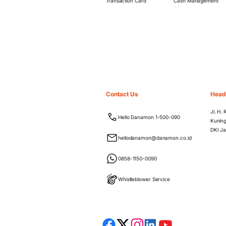
Transaction Card
Cash Management
Contact Us
Head
Jl. H.
Hello Danamon 1-500-090
Kuning
DKI Ja
hellodanamon@danamon.co.id
0858-1150-0090
Whistleblower Service