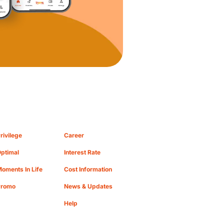
rivilege
Career
ptimal
Interest Rate
oments In Life
Cost Information
Promo
News & Updates
Help