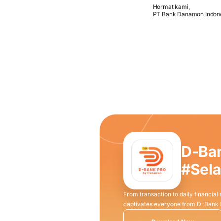
Hormat kami,
PT Bank Danamon Indon
D-Ba
#Sel
From transaction to daily financial
captivates everyone from D-Bank