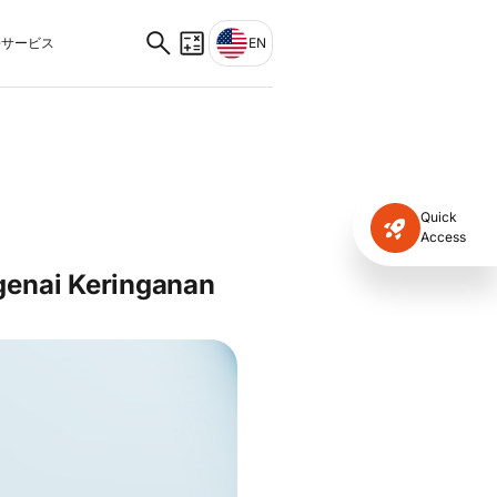
サービス
EN
Quick
Access
genai Keringanan