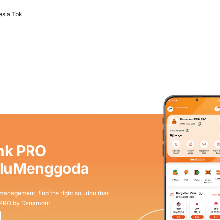
esia Tbk
nk PRO
aluMenggoda
 management, find the right solution that
 PRO by Danamon!