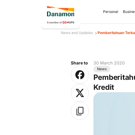
Personal
Busine
>
News and Updates
Pemberitahuan Terka
Share to
30 March 2020
News
Pemberitahu
Kredit