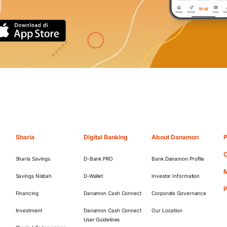
Sharia
Digital Banking
About Danamon
P
O
Sharia Savings
D-Bank PRO
Bank Danamon Profile
M
Savings Nisbah
D-Wallet
Investor Information
Financing
Danamon Cash Connect
Corporate Governance
Investment
Danamon Cash Connect
Our Location
User Guidelines