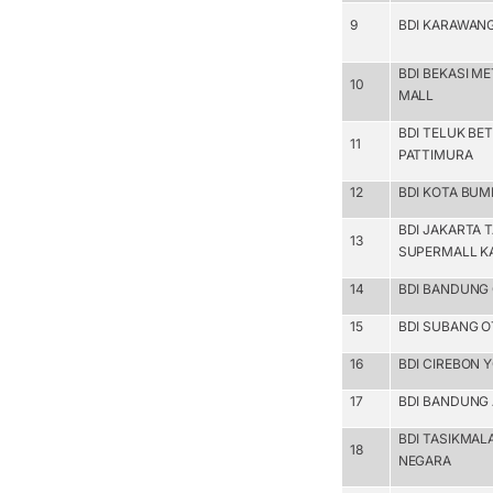
9
BDI KARAWAN
BDI BEKASI M
10
MALL
BDI TELUK BE
11
PATTIMURA
12
BDI KOTA BUM
BDI JAKARTA
13
SUPERMALL K
14
BDI BANDUNG 
15
BDI SUBANG O
16
BDI CIREBON 
17
BDI BANDUNG 
BDI TASIKMAL
18
NEGARA