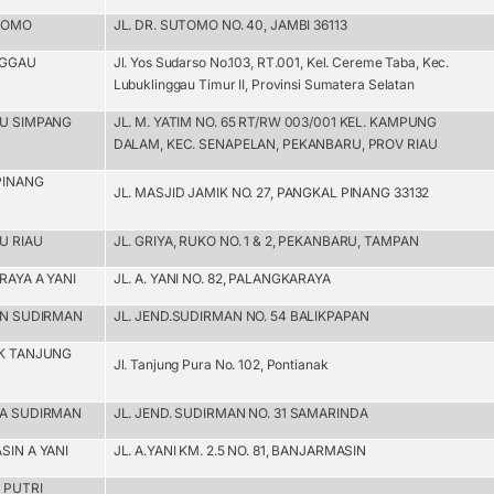
UTOMO
JL. DR. SUTOMO NO. 40, JAMBI 36113
NGGAU
Jl. Yos Sudarso No.103, RT.001, Kel. Cereme Taba, Kec.
Lubuklinggau Timur II, Provinsi Sumatera Selatan
RU SIMPANG
JL. M. YATIM NO. 65 RT/RW 003/001 KEL. KAMPUNG
DALAM, KEC. SENAPELAN, PEKANBARU, PROV RIAU
PINANG
JL. MASJID JAMIK NO. 27, PANGKAL PINANG 33132
U RIAU
JL. GRIYA, RUKO NO. 1 & 2, PEKANBARU, TAMPAN
RAYA A YANI
JL. A. YANI NO. 82, PALANGKARAYA
AN SUDIRMAN
JL. JEND.SUDIRMAN NO. 54 BALIKPAPAN
AK TANJUNG
Jl. Tanjung Pura No. 102, Pontianak
DA SUDIRMAN
JL. JEND. SUDIRMAN NO. 31 SAMARINDA
SIN A YANI
JL. A.YANI KM. 2.5 NO. 81, BANJARMASIN
 PUTRI