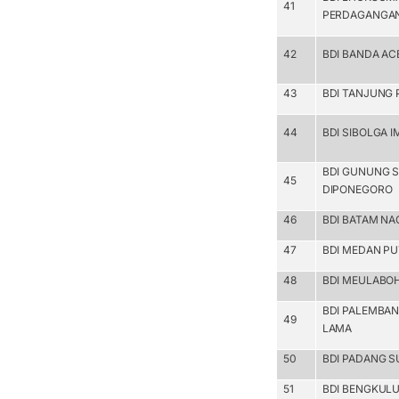
41
PERDAGANGA
42
BDI BANDA AC
43
BDI TANJUNG 
44
BDI SIBOLGA 
BDI GUNUNG S
45
DIPONEGORO
46
BDI BATAM N
47
BDI MEDAN PU
48
BDI MEULABO
BDI PALEMBAN
49
LAMA
50
BDI PADANG 
51
BDI BENGKUL