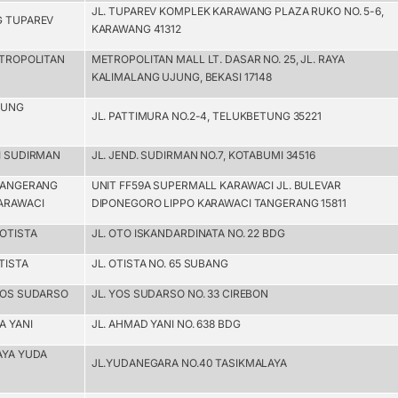
JL. TUPAREV KOMPLEK KARAWANG PLAZA RUKO NO. 5-6,
G TUPAREV
KARAWANG 41312
ETROPOLITAN
METROPOLITAN MALL LT. DASAR NO. 25, JL. RAYA
KALIMALANG UJUNG, BEKASI 17148
TUNG
JL. PATTIMURA NO.2-4, TELUKBETUNG 35221
I SUDIRMAN
JL. JEND. SUDIRMAN NO.7, KOTABUMI 34516
 TANGERANG
UNIT FF59A SUPERMALL KARAWACI JL. BULEVAR
ARAWACI
DIPONEGORO LIPPO KARAWACI TANGERANG 15811
OTISTA
JL. OTO ISKANDARDINATA NO. 22 BDG
TISTA
JL. OTISTA NO. 65 SUBANG
YOS SUDARSO
JL. YOS SUDARSO NO. 33 CIREBON
A YANI
JL. AHMAD YANI NO. 638 BDG
AYA YUDA
JL.YUDANEGARA NO.40 TASIKMALAYA