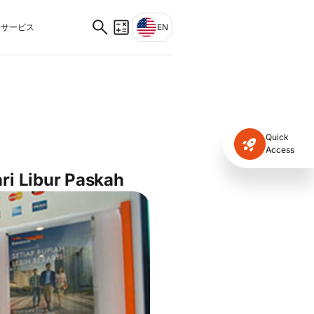
サービス
EN
Quick
Access
ri Libur Paskah