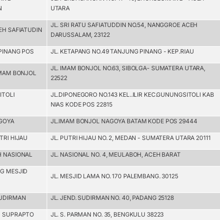
N
UTARA
JL. SRI RATU SAFIATUDDIN NO.54, NANGGROE ACEH
EH SAFIATUDIN
DARUSSALAM, 23122
PINANG POS
JL. KETAPANG NO.49 TANJUNG PINANG - KEP.RIAU
JL. IMAM BONJOL NO.63, SIBOLGA- SUMATERA UTARA,
IMAM BONJOL
22522
ITOLI
JL.DIPONEGORO NO.143 KEL..ILIR KEC.GUNUNGSITOLI KAB
NIAS KODE POS 22815
AGOYA
JL.IMAM BONJOL NAGOYA BATAM KODE POS 29444
TRI HIJAU
JL. PUTRI HIJAU NO. 2, MEDAN - SUMATERA UTARA 20111
H NASIONAL
JL. NASIONAL NO. 4, MEULABOH, ACEH BARAT
G MESJID
JL. MESJID LAMA NO. 170 PALEMBANG. 30125
SUDIRMAN
JL. JEND. SUDIRMAN NO. 40, PADANG 25128
U SUPRAPTO
JL. S. PARMAN NO. 35, BENGKULU 38223