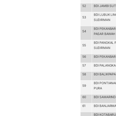
52
BDI JAMBI S
BDI LUBUK LI
53
SUDIRMAN
BDI PEKANBA
54
PASAR BAWAH
BDI PANGKAL 
55
SUDIRMAN
56
BDI PEKANBAR
57
BDI PALANGKA
58
BDI BALIKPAP
BDI PONTIAN
59
PURA
60
BDI SAMARIN
61
BDI BANJARMA
BDI KOTABARU