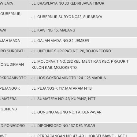
AWIJAYA
JL. BRAWIJAYA NO.33 KEDIRI JAWA TIMUR
A GUBERNUR
JL. GUBERNUR SURYO NO.12, SURABAYA
AWI
JL. KAWI NO. 15, MALANG
GAJAH MADA
JL. GAJAH MADA NO. 84 JEMBER
ORO SUROPATI
JL. UNTUNG SUROPATI NO. 26, BOJONEGORO
JL. MOJOPAHIT NO. 282 KEL. MENTIKAN KEC. PRAJURIT
TO SUDIRMAN
KULON KAB. MOJOKERTO
COKROAMINOTO
JL. HOS COKROAMINOTO 124-126 MADIUN
 PEJANGGIK
JL. PEJANGGIK 117, MATARAM NTB
SUMATERA
JL. SUMATERA NO. 43, KUPANG, NTT
R GUNUNG
JL. GUNUNG AGUNG NO. 1 A, DENPASAR
R DIPONEGORO
JL. DIPONEGORO NO. 137 DENPASAR
AWE
JL. PERDAGANGAN NO. 47-49, LHOKSEUMAWE - ACEH