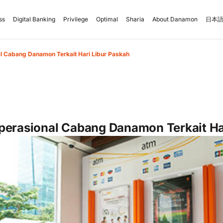
ss
Digital Banking
Privilege
Optimal
Sharia
About Danamon
日本語
l Cabang Danamon Terkait Hari Libur Paskah
perasional Cabang Danamon Terkait Ha