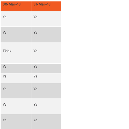
30-Mar-18
31-Mar-18
Ya
Ya
Ya
Ya
Tidak
Ya
Ya
Ya
Ya
Ya
Ya
Ya
Ya
Ya
Ya
Ya