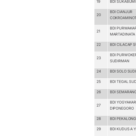
19
BDI SUKABUMI 
BDI CIANJUR
20
COKROAMINO
BDI PURWAKA
21
MARTADINATA
22
BDI CILACAP 
BDI PURWOKE
23
SUDIRMAN
24
BDI SOLO SUD
25
BDI TEGAL SU
26
BDI SEMARAN
BDI YOGYAKA
27
DIPONEGORO
28
BDI PEKALON
29
BDI KUDUS A Y