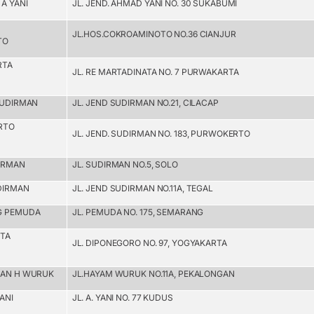
A YANI
JL. JEND. AHMAD YANI NO. 30 SUKABUMI
JL.HOS.COKROAMINOTO NO.36 CIANJUR
TO
RTA
JL. RE MARTADINATA NO. 7 PURWAKARTA
SUDIRMAN
JL. JEND SUDIRMAN NO.21, CILACAP
RTO
JL. JEND. SUDIRMAN NO. 183, PURWOKERTO
IRMAN
JL. SUDIRMAN NO.5, SOLO
DIRMAN
JL. JEND SUDIRMAN NO.11A, TEGAL
G PEMUDA
JL. PEMUDA NO. 175, SEMARANG
RTA
JL. DIPONEGORO NO. 97, YOGYAKARTA
GAN H WURUK
JL.HAYAM WURUK NO.11A, PEKALONGAN
ANI
JL. A. YANI NO. 77 KUDUS