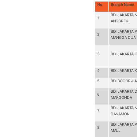
No
Branch Name
BDI JAKARTA 
1
ANGGREK
BDI JAKARTA 
2
MANGGA DUA
3
BDI JAKARTA 
4
BDI JAKARTA K
5
BDI BOGOR J
BDI JAKARTA 
6
MARGONDA
BDI JAKARTA 
7
DANAMON
BDI JAKARTA 
8
MALL