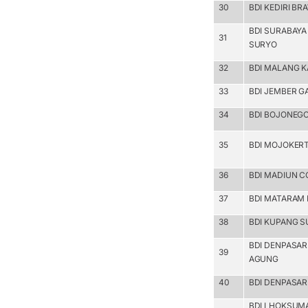
30
BDI KEDIRI BR
BDI SURABAY
31
SURYO
32
BDI MALANG K
33
BDI JEMBER 
34
BDI BOJONEG
35
BDI MOJOKER
36
BDI MADIUN 
37
BDI MATARAM
38
BDI KUPANG 
BDI DENPASA
39
AGUNG
40
BDI DENPASA
BDI LHOKSUM