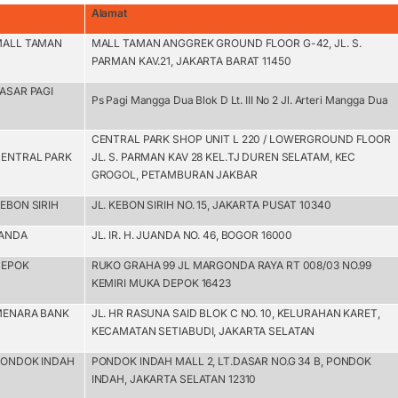
Alamat
MALL TAMAN
MALL TAMAN ANGGREK GROUND FLOOR G-42, JL. S.
PARMAN KAV.21, JAKARTA BARAT 11450
PASAR PAGI
Ps Pagi Mangga Dua Blok D Lt. III No 2 Jl. Arteri Mangga Dua
CENTRAL PARK SHOP UNIT L 220 / LOWERGROUND FLOOR
CENTRAL PARK
JL. S. PARMAN KAV 28 KEL.TJ DUREN SELATAM, KEC
GROGOL, PETAMBURAN JAKBAR
EBON SIRIH
JL. KEBON SIRIH NO. 15, JAKARTA PUSAT 10340
UANDA
JL. IR. H. JUANDA NO. 46, BOGOR 16000
DEPOK
RUKO GRAHA 99 JL MARGONDA RAYA RT 008/03 NO.99
KEMIRI MUKA DEPOK 16423
MENARA BANK
JL. HR RASUNA SAID BLOK C NO. 10, KELURAHAN KARET,
KECAMATAN SETIABUDI, JAKARTA SELATAN
PONDOK INDAH
PONDOK INDAH MALL 2, LT.DASAR NO.G 34 B, PONDOK
INDAH, JAKARTA SELATAN 12310