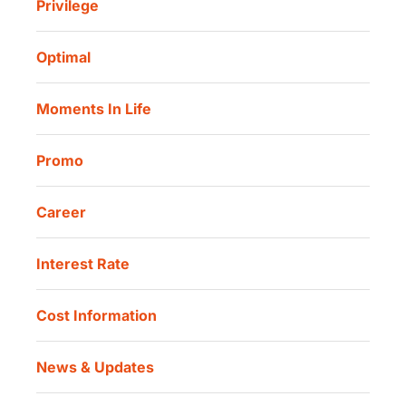
Privilege
Investor Information
Danamon Cash Connect User Guidelines
Routine Charity
Corporate Governance
Danamon Digital Onboarding
Optimal
Our Location
Danamon Trade Connect
Moments In Life
Danamon QR Merchant
Promo
Career
Interest Rate
Cost Information
News & Updates