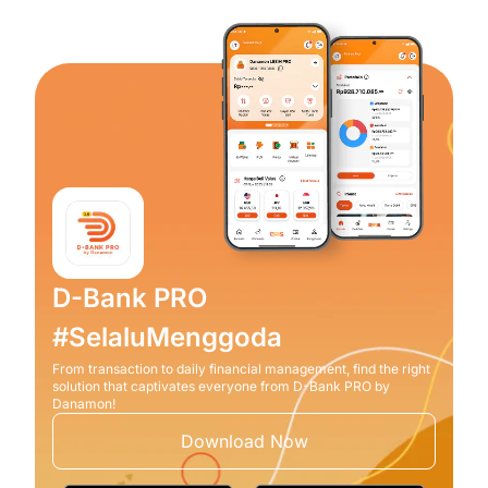
D-Bank PRO
#SelaluMenggoda
From transaction to daily financial management, find the right
solution that captivates everyone from D-Bank PRO by
Danamon!
Download Now