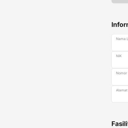
Infor
Nama 
NIK
Nomor
Alamat
Fasil