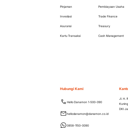
Pinjaman
Pembiayaan Usaha
Investasi
Trade Finance
Asuransi
Treasury
Kartu Transaksi
Cash Management
Hubungi Kami
Kant
Jl. H.
Hello Danamon 1-500-090
Kuning
DKI Ja
hellodanamon@danamon.co.id
0858-1150-0090