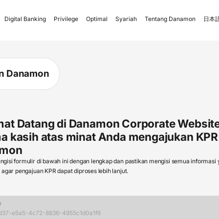
Digital Banking
Privilege
Optimal
Syariah
Tentang Danamon
日本語
nan Danamon
mat Datang di Danamon Corporate Website
ma kasih atas minat Anda mengajukan KPR
amon
isi formulir di bawah ini dengan lengkap dan pastikan mengisi semua informasi
 agar pengajuan KPR dapat diproses lebih lanjut.
D