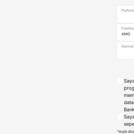
Plafon
Fasilita
Alamat
Saya
prog
mem
data
Ban
Say
sepe
*Wajib diisi