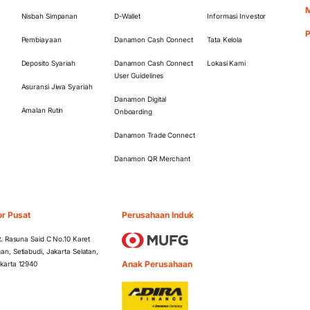
M
Nisbah Simpanan
D-Wallet
Informasi Investor
Pembiayaan
Danamon Cash Connect
Tata Kelola
Deposito Syariah
Danamon Cash Connect
Lokasi Kami
User Guidelines
Asuransi Jiwa Syariah
Danamon Digital
Amalan Rutin
Onboarding
Danamon Trade Connect
Danamon QR Merchant
or Pusat
Perusahaan Induk
 R. Rasuna Said C No.10 Karet
an, Setiabudi, Jakarta Selatan,
Anak Perusahaan
karta 12940