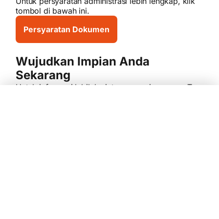
Untuk persyaratan administrasi lebih lengkap, klik
tombol di bawah ini.
Persyaratan Dokumen
Wujudkan Impian Anda
Sekarang
Untuk informasi lebih lanjut mengenai program Top
Up:
Hubungi
Hello Danamon
Bandingkan
Ya, Daftar Sekarang!
1-500-090
Pilih Produk
KPR Danamon
KPR Danamon
Kunjungi
cabang
terdekat