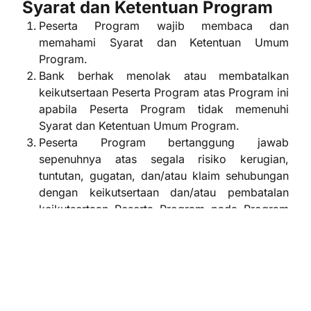
Syarat dan Ketentuan Program
Peserta Program wajib membaca dan
memahami Syarat dan Ketentuan Umum
Program.
Bank berhak menolak atau membatalkan
keikutsertaan Peserta Program atas Program ini
apabila Peserta Program tidak memenuhi
Syarat dan Ketentuan Umum Program.
Peserta Program bertanggung jawab
sepenuhnya atas segala risiko kerugian,
tuntutan, gugatan, dan/atau klaim sehubungan
dengan keikutsertaan dan/atau pembatalan
keikutsertaan Peserta Program pada Program
ini.
Berlaku untuk Nasabah/karyawan tetap
perusahaan yang menjadi client dari tim
Employee Benefit Program (EBP)yang
penggajiannya melalui rekening PT Bank
Danamon Indonesia.