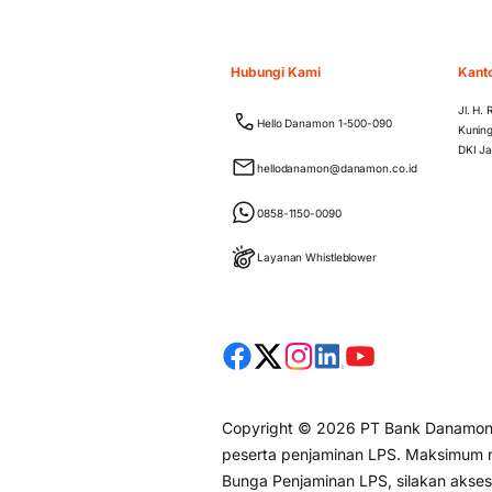
Hubungi Kami
Kant
Jl. H.
Hello Danamon 1-500-090
Kuning
DKI Ja
hellodanamon@danamon.co.id
0858-1150-0090
Layanan Whistleblower
Copyright © 2026 PT Bank Danamon I
peserta penjaminan LPS. Maksimum ni
Bunga Penjaminan LPS, silakan akse