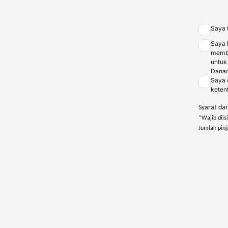
Saya 
Saya 
membe
untuk
Dana
Saya 
keten
Syarat da
*Wajib diisi
Jumlah pinj