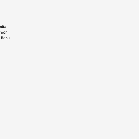
edia
amon
n Bank