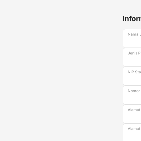
Infor
Nama 
Jenis 
NIP St
Nomor
Alamat 
Alamat