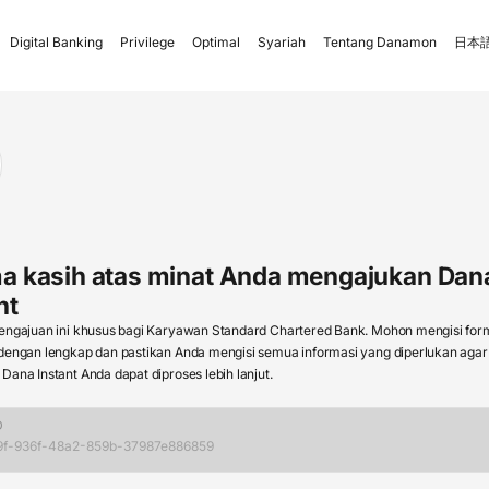
Digital Banking
Privilege
Optimal
Syariah
Tentang Danamon
日本語
ma kasih atas minat Anda mengajukan Dan
nt
engajuan ini khusus bagi Karyawan Standard Chartered Bank. Mohon mengisi formu
 dengan lengkap dan pastikan Anda mengisi semua informasi yang diperlukan agar
Dana Instant Anda dapat diproses lebih lanjut.
D