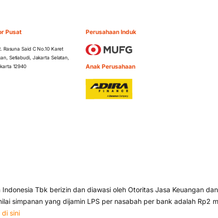
or Pusat
Perusahaan Induk
 R. Rasuna Said C No.10 Karet
an, Setiabudi, Jakarta Selatan,
Anak Perusahaan
karta 12940
ndonesia Tbk berizin dan diawasi oleh Otoritas Jasa Keuangan dan
lai simpanan yang dijamin LPS per nasabah per bank adalah Rp2 mi
s
di sini