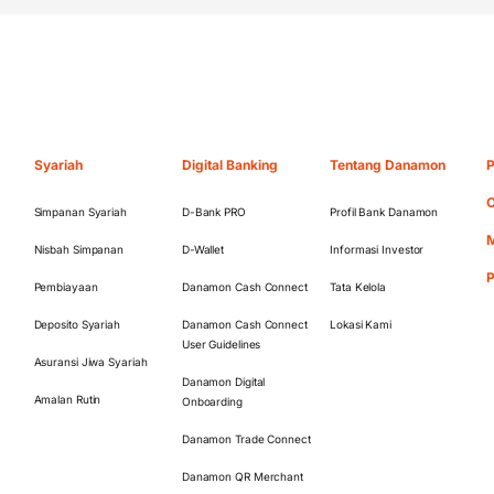
Syariah
Digital Banking
Tentang Danamon
P
O
Simpanan Syariah
D-Bank PRO
Profil Bank Danamon
M
Nisbah Simpanan
D-Wallet
Informasi Investor
Pembiayaan
Danamon Cash Connect
Tata Kelola
Deposito Syariah
Danamon Cash Connect
Lokasi Kami
User Guidelines
Asuransi Jiwa Syariah
Danamon Digital
Amalan Rutin
Onboarding
Danamon Trade Connect
Danamon QR Merchant