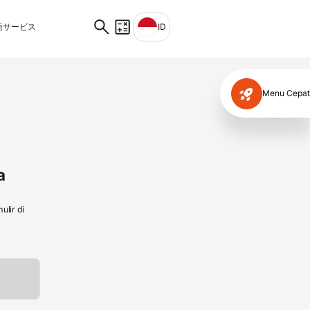
サービス
ID
Menu Cepat
✕
a
lir di