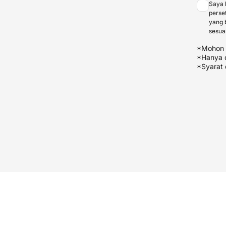
Saya 
perse
yang 
sesua
*Mohon m
*Hanya d
*Syarat 