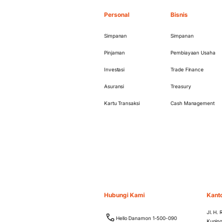
Personal
Bisnis
Simpanan
Simpanan
Pinjaman
Pembiayaan Usaha
Investasi
Trade Finance
Asuransi
Treasury
Kartu Transaksi
Cash Management
Hubungi Kami
Kant
Jl. H.
Hello Danamon 1-500-090
Kuning