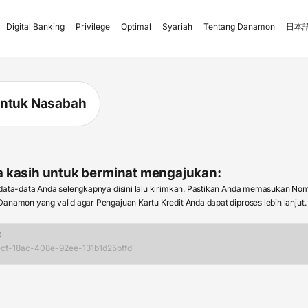
Digital Banking
Privilege
Optimal
Syariah
Tentang Danamon
日本語
untuk Nasabah
a kasih untuk berminat mengajukan:
 data-data Anda selengkapnya disini lalu kirimkan. Pastikan Anda memasukan No
anamon yang valid agar Pengajuan Kartu Kredit Anda dapat diproses lebih lanjut.
D