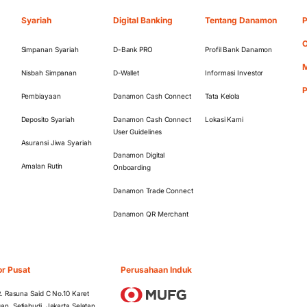
Syariah
Digital Banking
Tentang Danamon
P
O
Simpanan Syariah
D-Bank PRO
Profil Bank Danamon
M
Nisbah Simpanan
D-Wallet
Informasi Investor
Pembiayaan
Danamon Cash Connect
Tata Kelola
Deposito Syariah
Danamon Cash Connect
Lokasi Kami
User Guidelines
Asuransi Jiwa Syariah
Danamon Digital
Amalan Rutin
Onboarding
Danamon Trade Connect
Danamon QR Merchant
or Pusat
Perusahaan Induk
 R. Rasuna Said C No.10 Karet
an, Setiabudi, Jakarta Selatan,