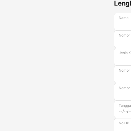
Lengk
Nama
Nomor 
Jenis 
Nomor 
Nomor 
Tanggal
No HP