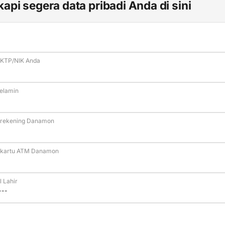
api segera data pribadi Anda di sini
KTP/NIK Anda
Kelamin
rekening Danamon
kartu ATM Danamon
 Lahir