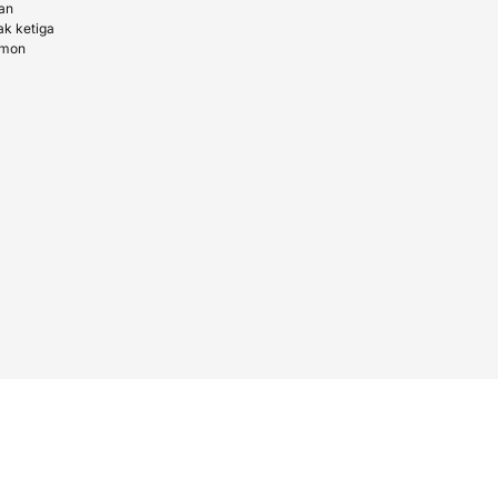
an
k ketiga
amon