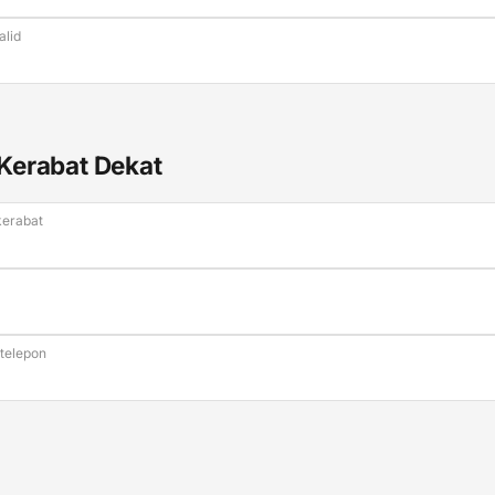
alid
Kerabat Dekat
erabat
telepon