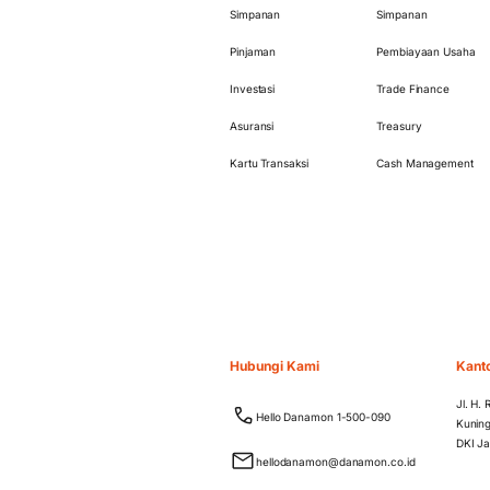
Simpanan
Simpanan
Pinjaman
Pembiayaan Usaha
Investasi
Trade Finance
Asuransi
Treasury
Kartu Transaksi
Cash Management
Hubungi Kami
Kant
Jl. H.
Hello Danamon 1-500-090
Kuning
DKI Ja
hellodanamon@danamon.co.id