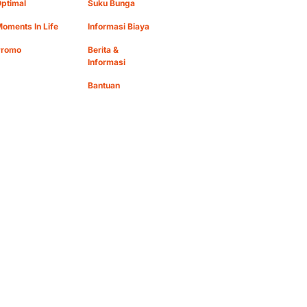
ptimal
Suku Bunga
oments In Life
Informasi Biaya
Promo
Berita &
Informasi
Bantuan