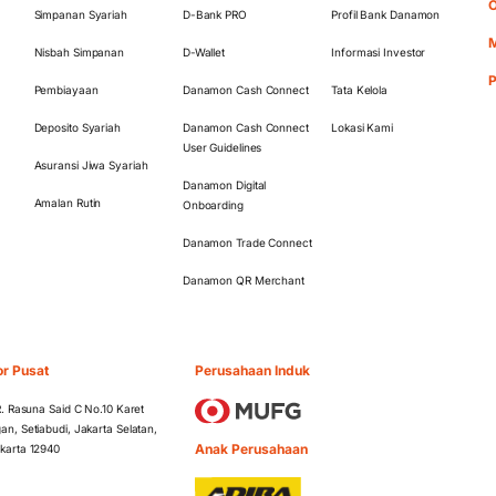
O
Simpanan Syariah
D-Bank PRO
Profil Bank Danamon
M
Nisbah Simpanan
D-Wallet
Informasi Investor
Pembiayaan
Danamon Cash Connect
Tata Kelola
Deposito Syariah
Danamon Cash Connect
Lokasi Kami
User Guidelines
Asuransi Jiwa Syariah
Danamon Digital
Amalan Rutin
Onboarding
Danamon Trade Connect
Danamon QR Merchant
or Pusat
Perusahaan Induk
 R. Rasuna Said C No.10 Karet
an, Setiabudi, Jakarta Selatan,
Anak Perusahaan
karta 12940