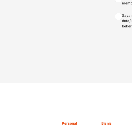
membe
Saya 
data/
beker
Personal
Bisnis