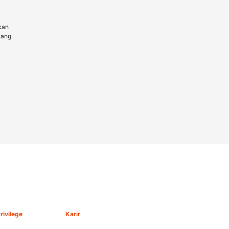
kan
yang
rivilege
Karir