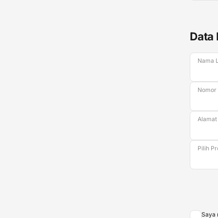
Data 
Nama 
Nomor
Alamat
Pilih P
Saya 