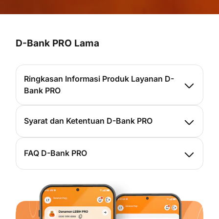
D-Bank PRO Lama
Ringkasan Informasi Produk Layanan D-
Bank PRO
Klik di sini untuk ringkasan informasi produk
Syarat dan Ketentuan D-Bank PRO
layanan D-Bank PRO
Klik di sini untuk syarat dan ketentuan D-Bank
FAQ D-Bank PRO
PRO
Klik disini untuk FAQ D-Bank PRO