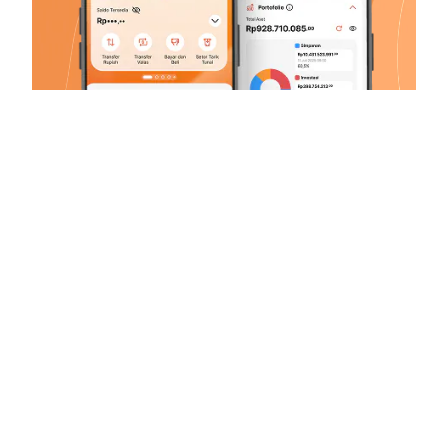
D-Bank PRO
#SelaluMenggoda
Penuhi kebutuhan transaksi dan atur finansial sehari-
hari dengan solusi tepat yang bikin semua terpikat
dari D-Bank PRO by Danamon!