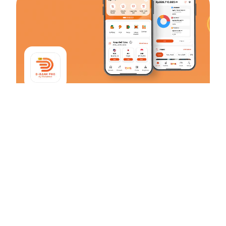
D-Bank PRO
#SelaluMenggoda
Penuhi kebutuhan transaksi dan atur finansial sehari-hari
dengan solusi tepat yang bikin semua terpikat dari D-Bank
PRO by Danamon!
Unduh Sekarang