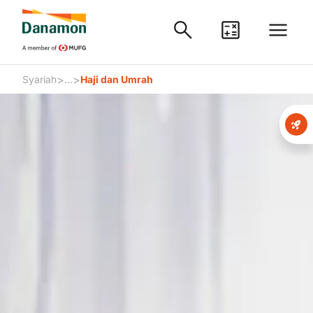
>
>
Syariah
...
Haji dan Umrah