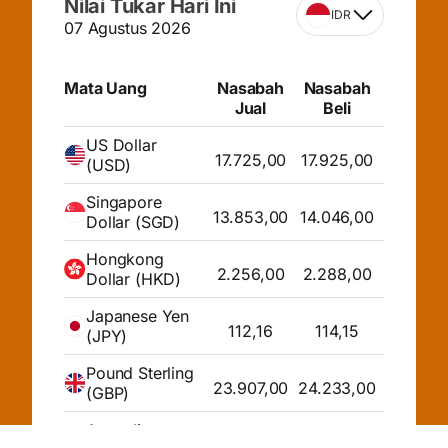
Nilai Tukar Hari Ini
IDR
07 Agustus 2026
Mata Uang
Nasabah
Nasabah
Jual
Beli
US Dollar
17.725,00
17.925,00
(USD)
Singapore
13.853,00
14.046,00
Dollar (SGD)
Hongkong
2.256,00
2.288,00
Dollar (HKD)
Japanese Yen
112,16
114,15
(JPY)
Pound Sterling
23.907,00
24.233,00
(GBP)
Australian
12.501,00
12.698,00