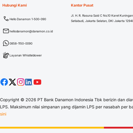
Hubungi Kami
Kantor Pusat
Jl. H. R. Rasuna Said C No.10 Karet Kuningan
Hello Danamon 1-500-090
Setiabudi, Jakarta Selatan, DKI Jakarta 1294
hellodanamon@danamon.co.id
0858-1150-0090
Layanan Whistleblower
Copyright © 2026 PT Bank Danamon Indonesia Tbk berizin dan diaw
LPS. Maksimum nilai simpanan yang dijamin LPS per nasabah per ba
sini