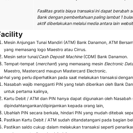
Fasilitas gratis biaya transaksi ini dapat beruba
Bank dengan pemberitahuan paling lambat 1 bulan 
aktif diberlakukan melalui media antara lain websit
acility
Mesin Anjungan Tunai Mandiri (ATM) Bank Danamon, ATM Bersam
yang memasang logo Maestro atau Cirrus.
Mesin setor tunai/
Cash Deposit Machine
(CDM) Bank Danamon.
Tempat-tempat (
merchant
) yang memasang mesin
Electronic Dat
Maestro, Mastercard maupun Mastercard Electronic.
al-hal yang perlu diperhatikan pada saat melakukan transaksi denga
Nasabah wajib mengganti PIN yang telah diberikan oleh Bank Da
untuk pertama kalinya,
Kartu Debit / ATM dan PIN hanya dapat digunakan oleh Nasabah s
dipindahtangankan/dipinjamkan kepada orang lain,
Ubahlah PIN secara berkala, hindari PIN yang mudah ditebak seper
Pastikan Kartu Debit / ATM sudah ditandatangani pada bagian be
Pastikan saldo cukup dalam melakukan transaksi seperti penarika