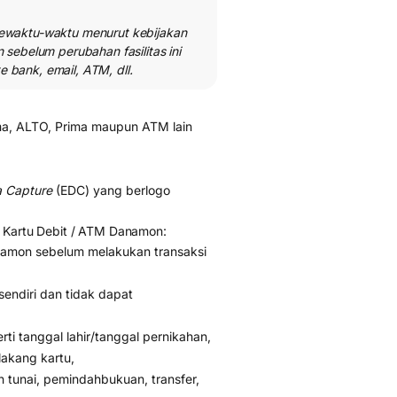
h sewaktu-waktu menurut kebijakan
sebelum perubahan fasilitas ini
e bank, email, ATM, dll.
a, ALTO, Prima maupun ATM lain
a Capture
(EDC) yang berlogo
n Kartu Debit / ATM Danamon:
namon sebelum melakukan transaksi
endiri dan tidak dapat
ti tanggal lahir/tanggal pernikahan,
lakang kartu,
n tunai, pemindahbukuan, transfer,