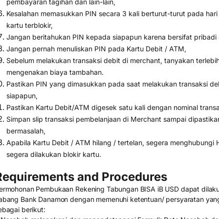
pembayaran tagihan dan lain-lain,
Kesalahan memasukkan PIN secara 3 kali berturut-turut pada ha
kartu terblokir,
Jangan beritahukan PIN kepada siapapun karena bersifat pribadi 
Jangan pernah menuliskan PIN pada Kartu Debit / ATM,
Sebelum melakukan transaksi debit di merchant, tanyakan terleb
mengenakan biaya tambahan.
Pastikan PIN yang dimasukkan pada saat melakukan transaksi debit
siapapun,
Pastikan Kartu Debit/ATM digesek satu kali dengan nominal tran
Simpan slip transaksi pembelanjaan di Merchant sampai dipastika
bermasalah,
Apabila Kartu Debit / ATM hilang / tertelan, segera menghubung
segera dilakukan blokir kartu.
Requirements and Procedures
ermohonan Pembukaan Rekening Tabungan BISA iB USD dapat dilakuk
abang Bank Danamon dengan memenuhi ketentuan/ persyaratan yang
ebagai berikut: