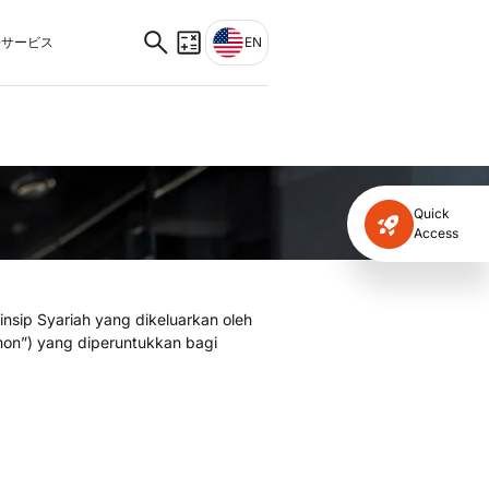
サービス
EN
Quick
Access
nsip Syariah yang dikeluarkan oleh
mon”) yang diperuntukkan bagi
.