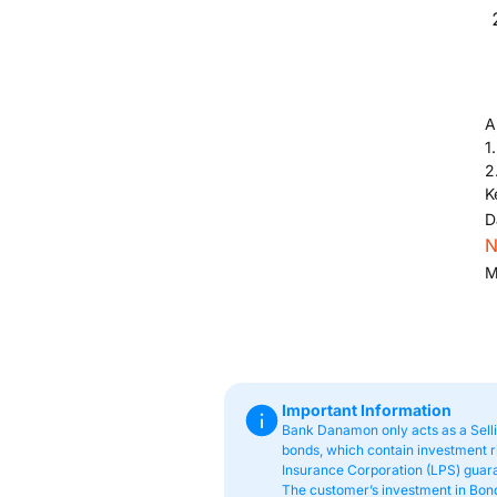
A
1
2
K
D
N
M
Important Information
Bank Danamon only acts as a Sel
bonds, which contain investment ri
Insurance Corporation (LPS) guara
The customer’s investment in Bonds