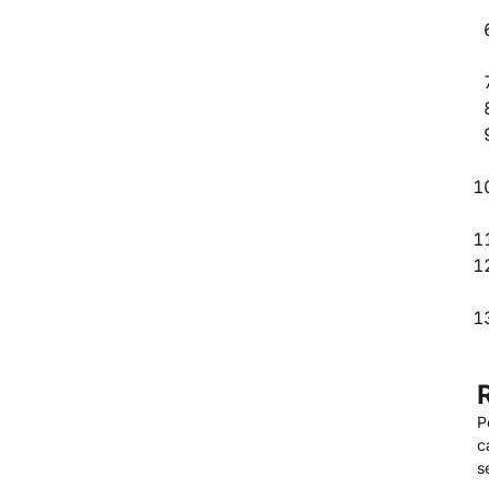
P
c
s