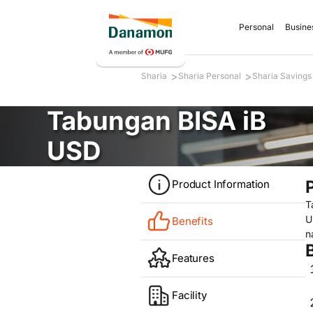
Personal
Busine
>
>
Sharia
Sharia Personal
Sharia Savings
Tabungan BISA iB
USD
Product Information
T
U
Benefits
n
Features
Facility