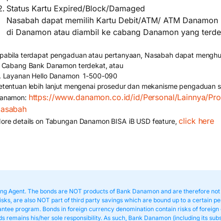
Status Kartu Expired/Block/Damaged
Nasabah dapat memilih Kartu Debit/ATM/ ATM Danamon un
di Danamon atau diambil ke cabang Danamon yang terde
pabila terdapat pengaduan atau pertanyaan, Nasabah dapat mengh
. Cabang Bank Danamon terdekat, atau
. Layanan Hello Danamon 1-500-090
etentuan lebih lanjut mengenai prosedur dan mekanisme pengaduan s
https://www.danamon.co.id/id/Personal/Lainnya/Pr
anamon:
asabah
click here
ore details on Tabungan Danamon BISA iB USD feature,
ling Agent. The bonds are NOT products of Bank Danamon and are therefore n
sks, are also NOT part of third party savings which are bound up to a certain p
ntee program. Bonds in foreign currency denomination contain risks of foreign 
 remains his/her sole responsibility. As such, Bank Danamon (including its subsid