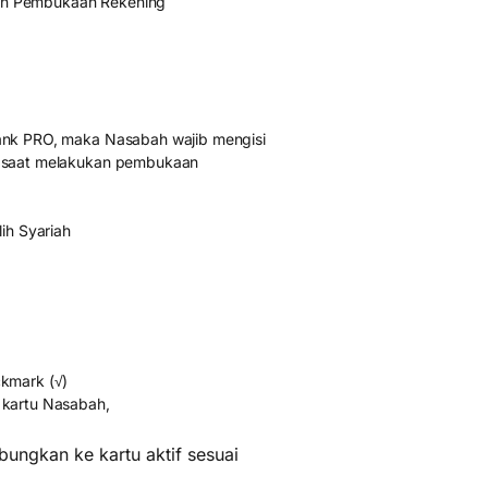
an Pembukaan Rekening
Bank PRO, maka Nasabah wajib mengisi
a saat melakukan pembukaan
ih Syariah
ckmark (√)
 kartu Nasabah,
ungkan ke kartu aktif sesuai