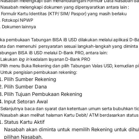
 Nasabah melengkapi dan menandatangani Formulir Data Nasabah d
 Nasabah melengkapi dokumen yang dipersyaratkan antara lain :
. Formulir Kartu Identitas (KTP/ SIM/ Paspor) yang masih berlaku
. Fotokopi NPWP
. Dokumen lainnya
ika pembukaan Tabungan BISA iB USD dilakukan melalui aplikasi D-
ata dan memenuhi persyaratan sesuai langkah-langkah yang dimint
abungan BISA iB USD melalui D-Bank PRO, antara lain:
 Lakukan
log in
kedalam layanan D-Bank PRO
 Pilih menu Buka Rekening dan pilih Tabungan Valas USD, kemudian pil
 Untuk pengisian pembukaan rekening:
Pilih Sumber Rekening
Pilih Sumber Dana
Pilih Tujuan Pembukaan Rekening
Input Setoran Awal
 Selanjutnya baca dan syarat dan ketentuan umum serta bubuhkan ti
 Nasabah akan melihat halaman Kartu Debit/ ATM berdasarkan status
Status Kartu Aktif
Nasabah akan diminta untuk memilih Rekening untuk dihub
pilihan Nasabah.