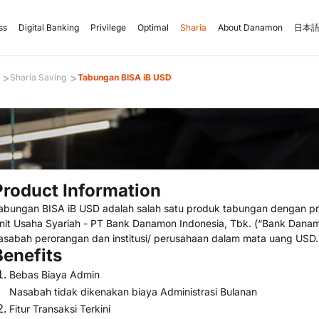
ss
Digital Banking
Privilege
Optimal
Sharia
About Danamon
日本語
>
>
Sharia Saving
Tabungan BISA iB USD
Product Information
abungan BISA iB USD adalah salah satu produk tabungan dengan pri
nit Usaha Syariah - PT Bank Danamon Indonesia, Tbk. (“Bank Dana
asabah perorangan dan institusi/ perusahaan dalam mata uang USD
Benefits
Bebas Biaya Admin
Nasabah tidak dikenakan biaya Administrasi Bulanan
Fitur Transaksi Terkini