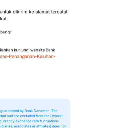
tuk dikirim ke alamat tercatat
kat.
ubungi:
ilahkan kunjungi website Bank
oses-Penanganan-Keluhan-
ot guaranteed by Bank Danamon. The
eriod and are excluded from the Deposit
currency exchange rate fluctuations.
iaries, associates or affiliates) does not