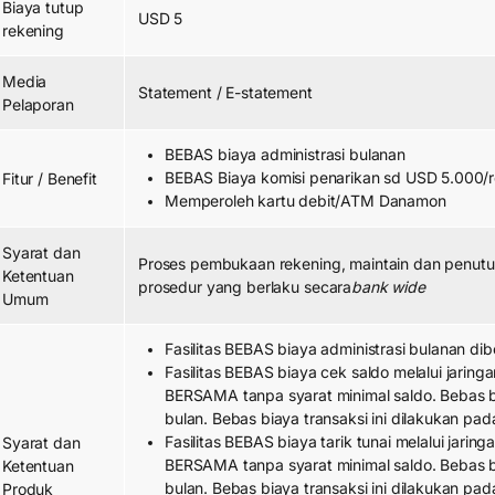
Biaya tutup
USD 5
rekening
Media
Statement / E-statement
Pelaporan
BEBAS biaya administrasi bulanan
BEBAS Biaya komisi penarikan sd USD 5.000/r
Fitur / Benefit
Memperoleh kartu debit/ATM Danamon
Syarat dan
Proses pembukaan rekening, maintain dan penutu
Ketentuan
prosedur yang berlaku secara
bank wide
Umum
Fasilitas BEBAS biaya administrasi bulanan dib
Fasilitas BEBAS biaya cek saldo melalui jar
BERSAMA tanpa syarat minimal saldo. Bebas b
bulan. Bebas biaya transaksi ini dilakukan pada
Fasilitas BEBAS biaya tarik tunai melalui ja
Syarat dan
BERSAMA tanpa syarat minimal saldo. Bebas bi
Ketentuan
bulan. Bebas biaya transaksi ini dilakukan pada
Produk