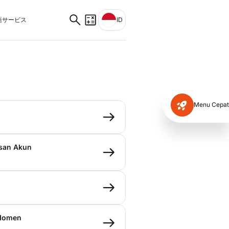
サービス
ID
Menu Cepat
asan Akun
 Momen