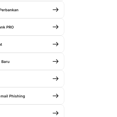
 Perbankan
ank PRO
at
 Baru
mail Phishing