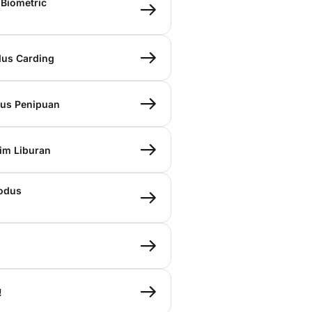
 Biometric
dus Carding
dus Penipuan
im Liburan
odus
!