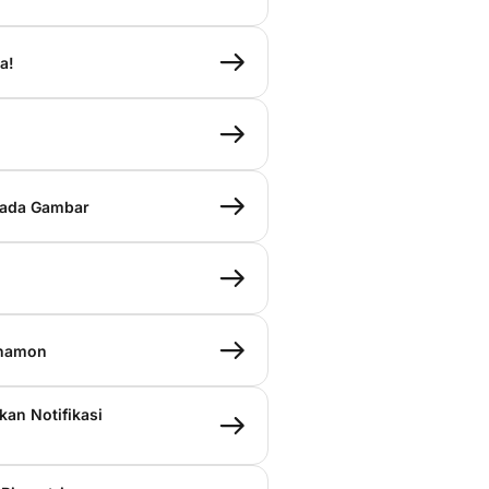
a!
pada Gambar
anamon
kan Notifikasi