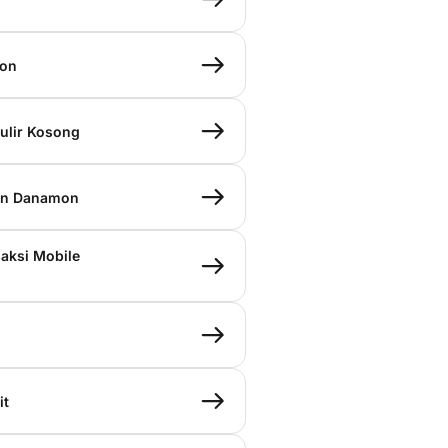
mon
ulir Kosong
kan Danamon
aksi Mobile
it