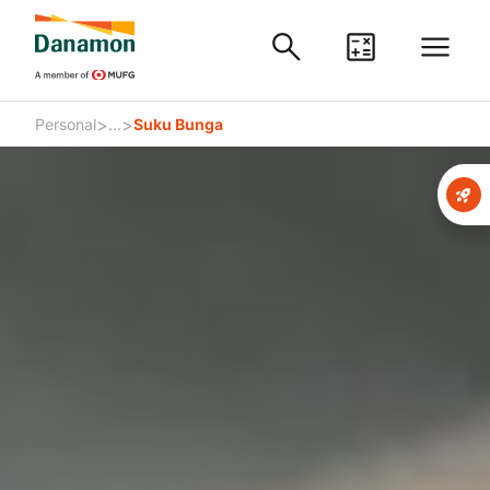
>
>
Personal
...
Suku Bunga