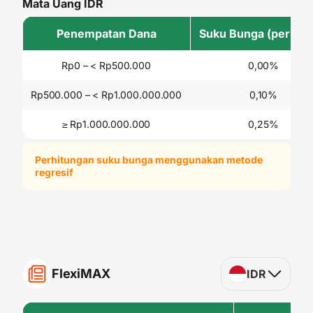
Mata Uang IDR
Penempatan Dana
Suku Bunga (per tah
Rp0 – < Rp500.000
0,00%
Rp500.000 – < Rp1.000.000.000
0,10%
≥ Rp1.000.000.000
0,25%
Perhitungan suku bunga menggunakan metode
regresif
FlexiMAX
IDR